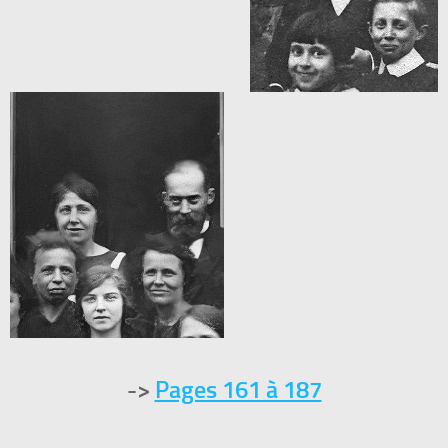
->
Pages 161 à 187